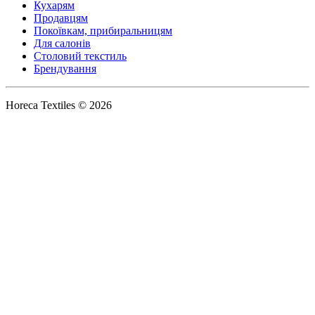
Кухарям
Продавцям
Покоївкам, прибиральницям
Для салонів
Столовий текстиль
Брендування
Horeca Textiles © 2026