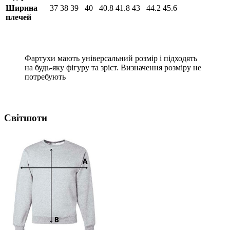
Ширина
37
38
39
40
40.8
41.8
43
44.2
45.6
плечей
Фартухи мають універсальний розмір і підходять
на будь-яку фігуру та зріст. Визначення розміру не
потребують
Світшоти