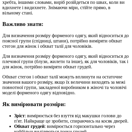
хребта, іншими словами, виріб розійдеться по швах, коли ви
вдихнете і видихнете. Знімаючи міри, стійте прямо, в
вільному стані.
Важливо знати:
Для визначення розміру форменого одягу, який відноситься до
поясної групи (спідниці, штани), потрібно виміряти обхват
стегон для жінок і обхват талії для чоловіків.
Для визначення розміру форменого одягу, який відноситься до
плечової групи (блузи, жилети та інше), як для чоловіків, так і
для жінок, потрібно виміряти обхват грудей.
Обхват стегон і обхват талії можуть вплинути на остаточне
значення вашого розміру, якщо їх величини виходять за межі
повнотної групи, закладеної виробником в жіночі та чоловічі
моделі форменого одягу відповідно.
Як вимірювати розміри:
Зріст
: вимірюється без взуття від макушки голови до
п'ят. Найкраще це зробити, спираючись на косяк дверей.
Обхват грудей
: вимірюється горизонтально через
найбільш виділяються точки грудей.