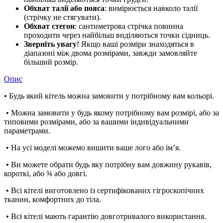
Обхват талії або пояса
: вимірюється навколо талії
(стрічку не стягувати).
Обхват стегон
: сантиметрова стрічка повинна
проходити через найбільш виділяються точки сідниць.
Зверніть увагу
! Якщо ваші розміри знаходяться в
діапазоні між двома розмірами, завжди замовляйте
більший розмір.
Опис
• Будь який кітель можна замовити у потрібному вам кольорі.
• Можна замовити у будь якому потрібному вам розмірі, або за
типовими розмірами, або за вашими індивідуальними
параметрами.
• На усі моделі можемо вишити ваше лого або імʼя.
• Ви можете обрати будь яку потрібну вам довжину рукавів,
короткі, або ¾ або довгі.
• Всі кітелі виготовлено із сертифікованих гігроскопічних
тканин, комфортних до тіла.
• Всі кітелі мають гарантію довготривалого використання.