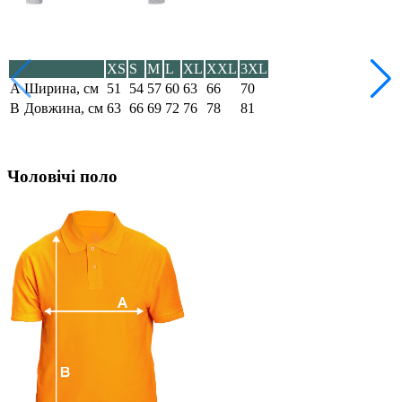
XS
S
M
L
XL
XXL
3XL
A
Ширина, см
51
54
57
60
63
66
70
B
Довжина, см
63
66
69
72
76
78
81
Чоловічі поло