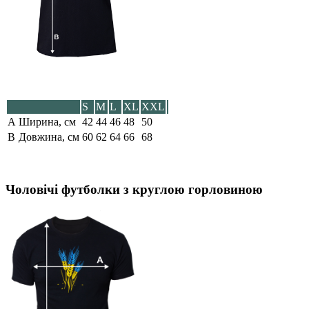
S
M
L
XL
XXL
A
Ширина, см
42
44
46
48
50
B
Довжина, см
60
62
64
66
68
Чоловічі футболки з круглою горловиною