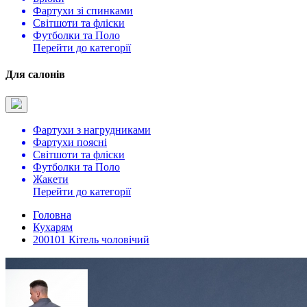
Фартухи зі спинками
Світшоти та фліски
Футболки та Поло
Перейти до категорії
Для салонів
Фартухи з нагрудниками
Фартухи поясні
Світшоти та фліски
Футболки та Поло
Жакети
Перейти до категорії
Головна
Кухарям
200101 Кітель чоловічий