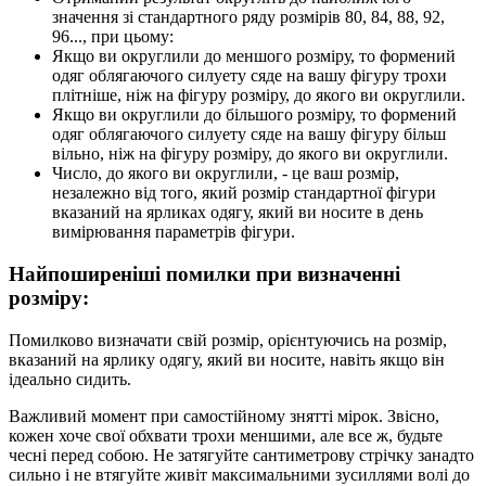
значення зі стандартного ряду розмірів 80, 84, 88, 92,
96..., при цьому:
Якщо ви округлили до меншого розміру, то формений
одяг облягаючого силуету сяде на вашу фігуру трохи
плітніше, ніж на фігуру розміру, до якого ви округлили.
Якщо ви округлили до більшого розміру, то формений
одяг облягаючого силуету сяде на вашу фігуру більш
вільно, ніж на фігуру розміру, до якого ви округлили.
Число, до якого ви округлили, - це ваш розмір,
незалежно від того, який розмір стандартної фігури
вказаний на ярликах одягу, який ви носите в день
вимірювання параметрів фігури.
Найпоширеніші помилки при визначенні
розміру:
Помилково визначати свій розмір, орієнтуючись на розмір,
вказаний на ярлику одягу, який ви носите, навіть якщо він
ідеально сидить.
Важливий момент при самостійному знятті мірок. Звісно,
кожен хоче свої обхвати трохи меншими, але все ж, будьте
чесні перед собою. Не затягуйте сантиметрову стрічку занадто
сильно і не втягуйте живіт максимальними зусиллями волі до