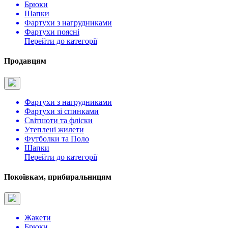
Брюки
Шапки
Фартухи з нагрудниками
Фартухи поясні
Перейти до категорії
Продавцям
Фартухи з нагрудниками
Фартухи зі спинками
Світшоти та фліски
Утеплені жилети
Футболки та Поло
Шапки
Перейти до категорії
Покоївкам, прибиральницям
Жакети
Брюки