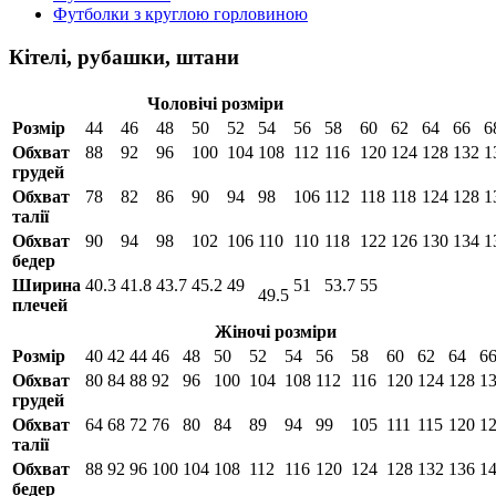
Футболки з круглою горловиною
Кітелі, рубашки, штани
Чоловічі розміри
Розмір
44
46
48
50
52
54
56
58
60
62
64
66
6
Обхват
88
92
96
100
104
108
112
116
120
124
128
132
1
грудей
Обхват
78
82
86
90
94
98
106
112
118
118
124
128
1
талії
Обхват
90
94
98
102
106
110
110
118
122
126
130
134
1
бедер
Ширина
40.3
41.8
43.7
45.2
49
51
53.7
55
49.5
плечей
Жіночі розміри
Розмір
40
42
44
46
48
50
52
54
56
58
60
62
64
6
Обхват
80
84
88
92
96
100
104
108
112
116
120
124
128
1
грудей
Обхват
64
68
72
76
80
84
89
94
99
105
111
115
120
1
талії
Обхват
88
92
96
100
104
108
112
116
120
124
128
132
136
1
бедер