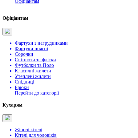
Офіціантам
Офіціантам
Фартухи з нагрудниками
Фартуки поясні
Сорочки
Світшоти та фліски
Футболки та Поло
Класичні жилети
Утеплені жилети
Спідниці
Брюки
Перейти до категорії
Кухарям
Жіночі кітелі
Кітелі для чоловіків