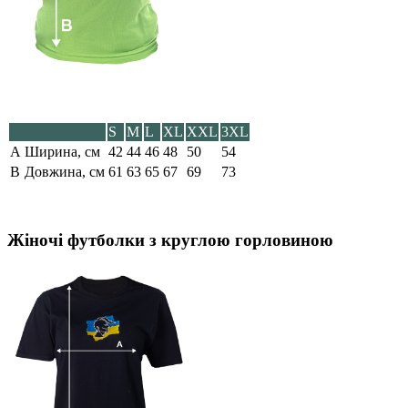
S
M
L
XL
XXL
3XL
A
Ширина, см
42
44
46
48
50
54
B
Довжина, см
61
63
65
67
69
73
Жіночі футболки з круглою горловиною