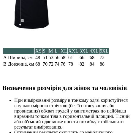
XS
S
M
L
XL
XXL
3XL
4XL
5XL
A
Ширина, см
48
51
53
56
58
61
66
68
72
B
Довжина, см
68
70
72
74
76
78
82
84
88
Визначення розмірів для жінок та чоловіків
При вимірюванні розміру в тонкому одязі користуйтеся
гнучкою мірною стрічкою (без її натягування або
провисання) обхват грудей у сантиметрах по найбільш
виразним точкам тіла в горизонтальній площині. Тісний
або об'ємний одяг може внести похибку та збільшити
результат вимірювання.
Отриманий результат округліть до найближчого