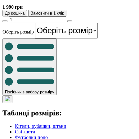
1 990 грн
До кошика
Замовити в 1 клік
Оберіть розмір
Посібник з вибору розміру
Таблиці розмірів:
Кітели, рубашки, штани
Світшоти
Футболки поло