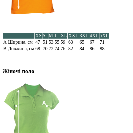
XS
S
M
L
XL
XXL
3XL
4XL
5XL
A
Ширина, см
47
51
53
55
59
63
65
67
71
B
Довжина, см
68
70
72
74
76
82
84
86
88
Жіночі поло