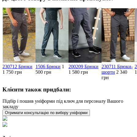
230712 Брюки
1506 Брюки
1
200209 Брюки
230711 Брюки-
1 750 грн
500 грн
1 580 грн
шорти
2 340
1
грн
Клієнти також придбали:
Підбір і пошив уніформи під ключ для персоналу Вашого
закладу
Отримати консультацію по вибору уніформи