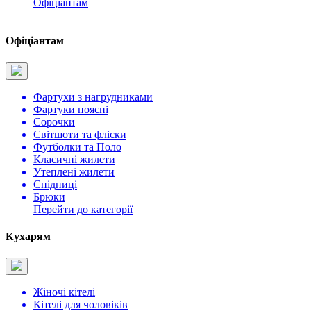
Офіціантам
Офіціантам
Фартухи з нагрудниками
Фартуки поясні
Сорочки
Світшоти та фліски
Футболки та Поло
Класичні жилети
Утеплені жилети
Спідниці
Брюки
Перейти до категорії
Кухарям
Жіночі кітелі
Кітелі для чоловіків