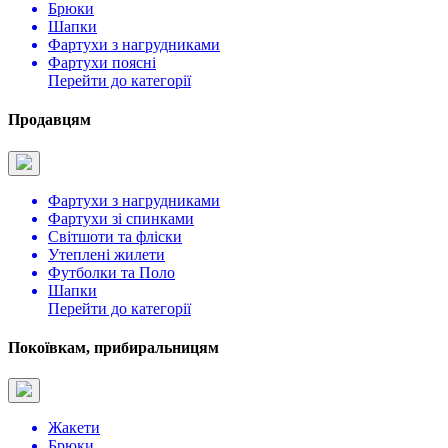
Брюки
Шапки
Фартухи з нагрудниками
Фартухи поясні
Перейти до категорії
Продавцям
Фартухи з нагрудниками
Фартухи зі спинками
Світшоти та фліски
Утеплені жилети
Футболки та Поло
Шапки
Перейти до категорії
Покоївкам, прибиральницям
Жакети
Брюки