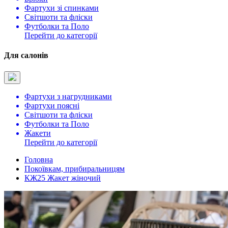
Фартухи зі спинками
Світшоти та фліски
Футболки та Поло
Перейти до категорії
Для салонів
Фартухи з нагрудниками
Фартухи поясні
Світшоти та фліски
Футболки та Поло
Жакети
Перейти до категорії
Головна
Покоївкам, прибиральницям
КЖ25 Жакет жіночий