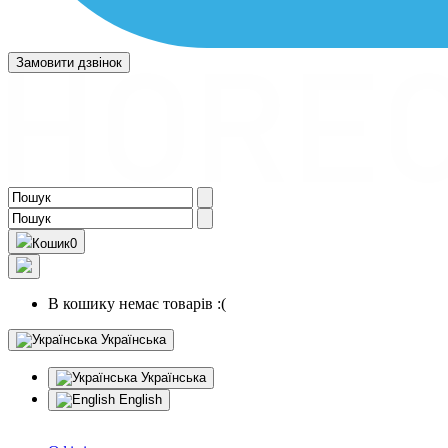
Замовити дзвінок
Кошик
0
В кошику немає товарів :(
Українська
Українська
English