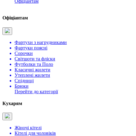
Офіціантам
Офіціантам
Фартухи з нагрудниками
Фартуки поясні
Сорочки
Світшоти та фліски
Футболки та Поло
Класичні жилети
Утеплені жилети
Спідниці
Брюки
Перейти до категорії
Кухарям
Жіночі кітелі
Кітелі для чоловіків