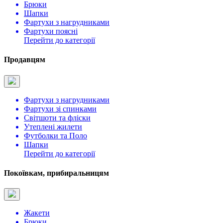
Брюки
Шапки
Фартухи з нагрудниками
Фартухи поясні
Перейти до категорії
Продавцям
Фартухи з нагрудниками
Фартухи зі спинками
Світшоти та фліски
Утеплені жилети
Футболки та Поло
Шапки
Перейти до категорії
Покоївкам, прибиральницям
Жакети
Брюки