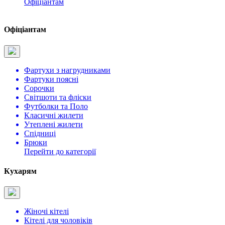
Офіціантам
Офіціантам
Фартухи з нагрудниками
Фартуки поясні
Сорочки
Світшоти та фліски
Футболки та Поло
Класичні жилети
Утеплені жилети
Спідниці
Брюки
Перейти до категорії
Кухарям
Жіночі кітелі
Кітелі для чоловіків